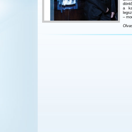
döntő
a ka
legs
– mon
Olvas