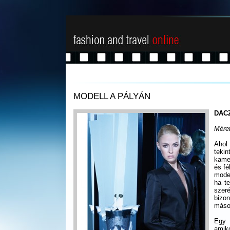
MODELL A PÁLYÁN
DAC
Méret
Ahol
teki
kamer
és fé
mode
ha t
szer
bizo
másod
Egy 
amik